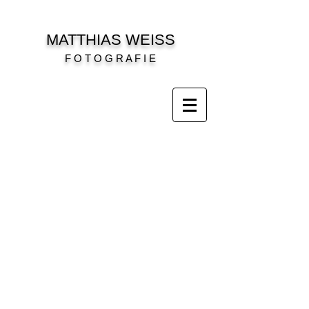
MATTHIAS WEISS
F O T O G R A F I E