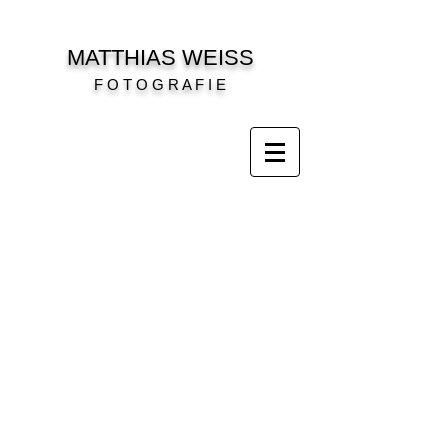
MATTHIAS WEISS
F O T O G R A F I E