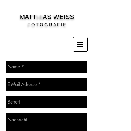
MATTHIAS WEISS
F O T O G R A F I E