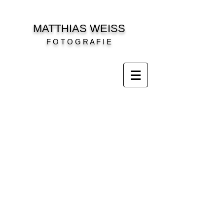
MATTHIAS WEISS
F O T O G R A F I E