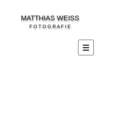
MATTHIAS WEISS
F O T O G R A F I E